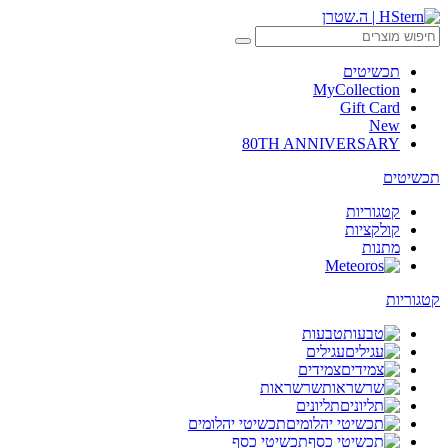
תכשיטים
MyCollection
Gift Card
New
80TH ANNIVERSARY
תכשיטים
קטגוריות
קולקציות
מתנות
קטגוריות
טבעות
עגילים
צמידים
שרשראות
תליונים
תכשיטי יהלומים
תכשיטי כסף