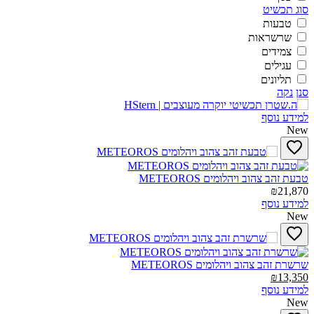
סוג תכשיט
טבעות
שרשראות
צמידים
עגילים
תליונים
סנן
נקה
למידע נוסף
New
טבעת זהב צהוב ויהלומים METEOROS‎
₪21,870
למידע נוסף
New
שרשרת זהב צהוב ויהלומים METEOROS‎
₪13,350
למידע נוסף
New