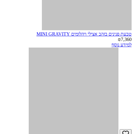
מדליון זהב צהוב ויהלום נחש‎
₪6,670
למידע נוסף