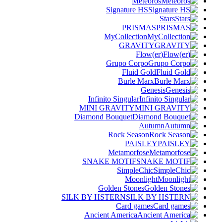
Meteoros
Signature HS
Stars
PRISMAS
MyCollection
GRAVITY
(Flow(er
Grupo Corpo
Fluid Gold
Burle Marx
Genesis
Infinito Singular
MINI GRAVITY
Diamond Bouquet
Autumn
Rock Season
PAISLEY
Metamorfose
SNAKE MOTIF
SimpleChic
Moonlight
Golden Stones
SILK BY HSTERN
Card games
Ancient America