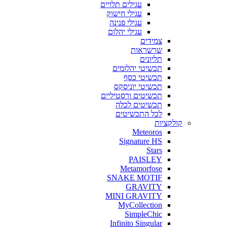
עגילים
תלויים
עגילי
חישוק
עגילי
פנינה
עגילי
יהלום
צמידים
שרשראות
תליונים
תכשיטי
יהלומים
תכשיטי
כסף
תכשיטי
יוניסקס
תכשיטים
ורסטיליים
תכשיטים
לכלה
לכל
התכשיטים
קולקציות
Meteoros
Signature HS
Stars
PAISLEY
Metamorfose
SNAKE MOTIF
GRAVITY
MINI GRAVITY
MyCollection
SimpleChic
Infinito Singular