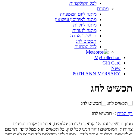
לכל
הקולקציות
מתנות
מתנה
ליום
המשפחה
מתנה
לאירוסין
ונישואין
מתנה
ליולדת
מתנה
לנערות
תכשיטי
אהבה
תכשיט
לחג
לכל
המתנות
MyCollection
Gift Card
New
80TH ANNIVERSARY
תכשיט
לחג
דף הבית
>
תכשיט לחג
מגוון תכשיטי זהב 18 קראט בשיבוץ יהלומים, אבני חן יקרות ופנינים
צחורות, המוסיפים זוהר חגיגי לכל לוק. כל תכשיט הוא סמל ליופי, תחכום
ואלגנטיות, המלווה אותך לעד – מתנה לחג מושלמת לעצמך או לאהובייך.