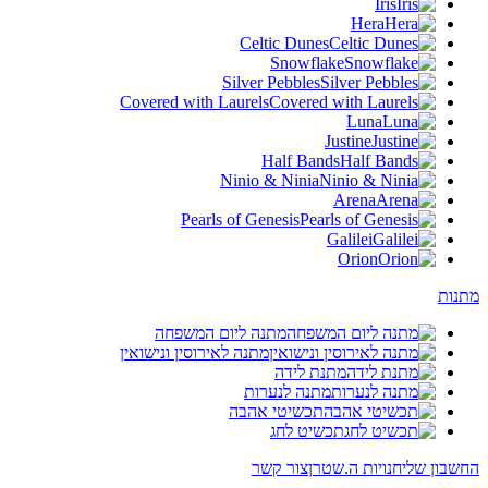
Iris
Hera
Celtic Dunes
Snowflake
Silver Pebbles
Covered with Laurels
Luna
Justine
Half Bands
Ninio & Ninia
Arena
Pearls of Genesis
Galilei
Orion
מתנות
מתנה ליום המשפחה
מתנה לאירוסין ונישואין
מתנת לידה
מתנה לנערות
תכשיטי אהבה
תכשיט לחג
החשבון שלי
חנויות ה.שטרן
צור קשר