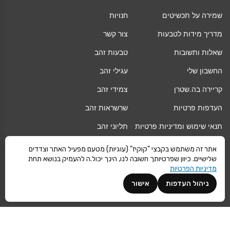
שמירה על תכשיטים
חנויות
מדריך מידות לטבעות
צור קשר
שאלות ותשובות
טבעות זהב
החשבון שלי
עגילי זהב
קריירה בה.שטרן
צמידי זהב
העדפות פרטיות
שרשראות זהב
תנאי שימוש ומדיניות פרטיות
תליוני זהב
החלפה/החזרה/ביטול עסקה
גיפט קארד
אתר זה משתמש בקבצי "קוקיז" (עוגיות) מטעם מפעיל האתר וצדדים
שלישיים. כיוון שפרטיותך חשובה לנו, הינך יכול.ה להעמיק בנושא תחת
אחריות
מגזין
מדיניות הפרטיות
משלוחים
Vogue
ניהול העדפות
אישור
קרא עוד
©
ה.שטרן
כל הזכויות שמורות 2021 |
מפת אתר