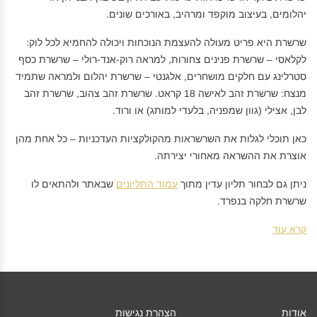
יהלומים, בעיצוב מוקפד ומרהיב, באורכים שונים.
שרשרת היא פריט מעולה להעצמת הנוכחות ויכולה להחמיא לכל לוק:
לקלאסי – שרשרת פנינים צחורות, למראה רוק-אנד-רולי – שרשרת כסף
סטרלינג עם חלקים מושחרים, אלגנטי – שרשרת יהלום ולמראה שתמיד
מנצח: שרשרת זהב לאישה 18 קראט. שרשרת זהב צהוב, שרשרת זהב
לבן, אצילי (גוון שמפניה, בלעדי למותג) או ורוד.
כאן תוכלי לגלות את השרשראות מהקולקציות העדכניות – כל אחת מהן
אוצרת את ההשראה מאחורי יצירתה.
ניתן גם לבחור תליון עדין מתוך
עמוד התליונים
שבאתר ולהתאים לו
שרשרת חלקה בנפרד.
קרא עוד
אודות
הצהרת נגישות