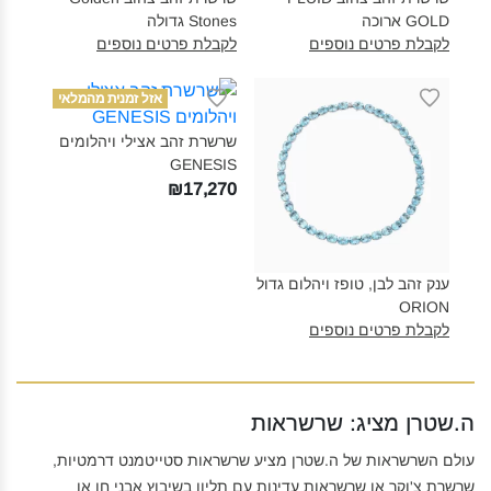
GOLD ארוכה‎
Stones גדולה‎
לקבלת פרטים נוספים
לקבלת פרטים נוספים
אזל זמנית מהמלאי
שרשרת זהב אצילי ויהלומים
GENESIS‎
₪17,270
ענק זהב לבן, טופז ויהלום גדול
ORION‎
לקבלת פרטים נוספים
ה.שטרן מציג: שרשראות
עולם השרשראות של ה.שטרן מציע שרשראות סטייטמנט דרמטיות,
שרשרת צ'וקר או שרשראות עדינות עם תליון בשיבוץ אבני חן או