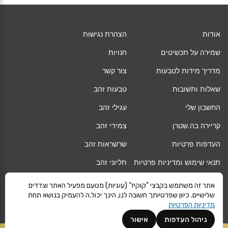
אודות
הצהרת נגישות
שמירה על תכשיטים
חנויות
מדריך מידות לטבעות
צור קשר
שאלות ותשובות
טבעות זהב
החשבון שלי
עגילי זהב
קריירה בה.שטרן
צמידי זהב
העדפות פרטיות
שרשראות זהב
תנאי שימוש ומדיניות פרטיות
תליוני זהב
החלפה/החזרה/ביטול עסקה
גיפט קארד
אתר זה משתמש בקבצי "קוקיז" (עוגיות) מטעם מפעיל האתר וצדדים
שלישיים. כיוון שפרטיותך חשובה לנו, הינך יכול.ה להעמיק בנושא תחת
אחריות
מגזין
מדיניות הפרטיות
משלוחים
Vogue
ניהול העדפות
אישור