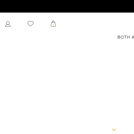
0
80TH 