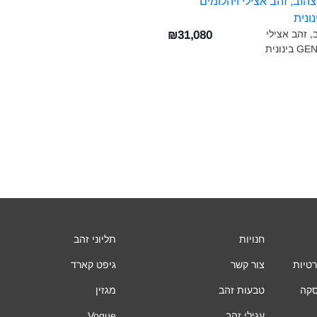
 זהב אצילי
₪31,080
חנויות
תליוני זהב
רטיות
צור קשר
גיפט קארד
סקה
טבעות זהב
מגזין
עגילי זהב
Vogue