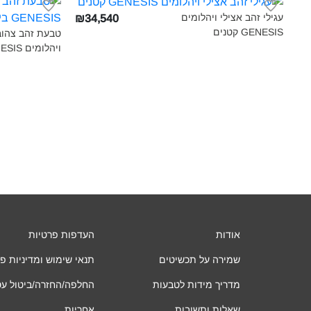
עגילי זהב אצילי ויהלומים
₪34,540
GENESIS קטנים‎
טבעת זהב צהוב,
ויהלומים GENESIS בינונית‎
אודות
העדפות פרטיות
שמירה על תכשיטים
תנאי שימוש ומדיניות פ
מדריך מידות לטבעות
החלפה/החזרה/ביטול ע
שאלות ותשובות
אחריות