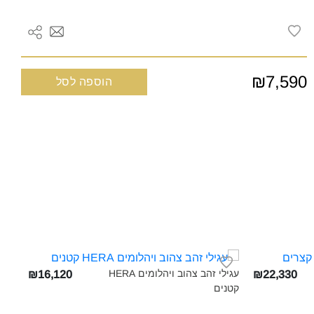
₪7,590
הוספה לסל
עגילי זהב צהוב ויהלומים HERA
₪16,120
₪22,330
קטנים‎
קצר