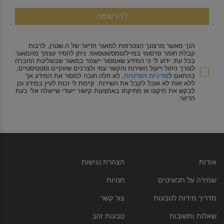
להרשמה
הנך מאשר מרצונך הצטרפות למאגר הדיוור של ה.שטרן, לרבות
קבלת חומר פרסומי במייל/סמס/ווטסאפ. ניתן להסיר עצמך מהמאגר
בכל עת. ידוע לי כי המידע שאמסור יישמר במאגר שבשליטת החברה
לצורך ניהול וייעול השירות והקשר עמי ולצרכים שיווקיים וסטטיסטיים,
בהתאם ל
מדיניות הפרטיות
. לא חלה חובה למסור את המידע אך
ללא זאת לא אוכל לקבל את השירות. קיימת לי זכות לעיין במידע וכן
לבקש את תיקונו או מחיקתו באמצעות קישור ייעודי שיישלח אלי בעת
הדיוור.
אודות
הצהרת נגישות
שמירה על תכשיטים
חנויות
מדריך מידות לטבעות
צור קשר
שאלות ותשובות
טבעות זהב