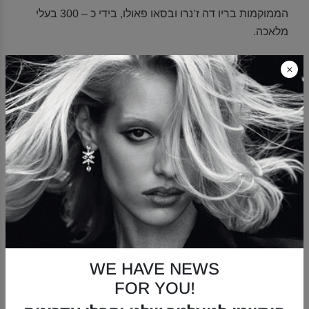
הממוקמות בריו דה ז’נרו ובסאו פאולו, בידי כ – 300 בעלי
מלאכה.
קרא/י עוד
VOGUE HStern magazine
SIGNATURE HS COLLECTION
WE HAVE NEWS
קולקציית תכשיטים בעיצוב קלאסי, המדגישים בעדינות את
FOR YOU!
ראשי התיבות של המותג , HS, בזהב צהוב 18 קראט