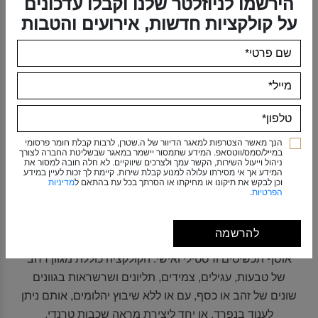
הירשמו לניוזלטר שלנו וקבלו עדכונים
ובגימור מוברש, או בסטיינלס סטיל, ובשיבוץ יהלומים.
על קולקציות חדשות, אירועים והטבות
לצפייה בקולקציה
הנך מאשר הצטרפות למאגר הדיוור של ה.שטרן, לרבות קבלת חומר פרסומי
במייל/סמס/ווטסאפ. המידע שתמסור יישמר במאגר שבשליטת החברה לצורך
MYCOLLECTION
ניהול וייעול השירות, הקשר עמך ולצרכים שיווקיים. לא חלה חובה למסור את
המידע אך אי מסירתו עלולה למנוע קבלת שירות. קיימת לך זכות לעיין במידע
וכן לבקש את תיקונו או מחיקתו או הסרתך בכל עת בהתאם ל
מדיניות
הפרטיות
.
להרשמה
הקולקציה הקלילה והקז’ואלית של ה.שטרן, המאפשרת יצירת
אוסף תכשיטים ורסטילי ואישי. הקולקציה כוללת מגוון רחב
של טבעות, עגילים, צמידים, תליונים ושרשראות בגוונים
שונים של זהב או כסף, עם או ללא שיבוץ יהלומים, אותם ניתן
לענוד בנפרד, או יחד ליצירת מראה שכבות טרנדי.