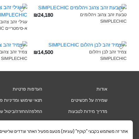
טבעת זהב צהוב ויהלומים
₪24,180
SIMPLECHIC‎
עגילי זהב צהוב 
א-סימטריים SIMPLECHIC‎
צמיד זהב לבן ויהלום
צמיד זהב צהוב 
₪14,500
SIMPLECHIC‎
SIMPLECHIC‎
אודות
העדפות פרטיות
שמירה על תכשיטים
תנאי שימוש ומדיניות פ
מדריך מידות לטבעות
החלפה/החזרה/ביטול ע
שאלות ותשובות
אחריות
אתר זה משתמש בקבצי "קוקיז" (עוגיות) מטעם מפעיל האתר וצדדים שלישיים. כ
החשבון שלי
משלוחים