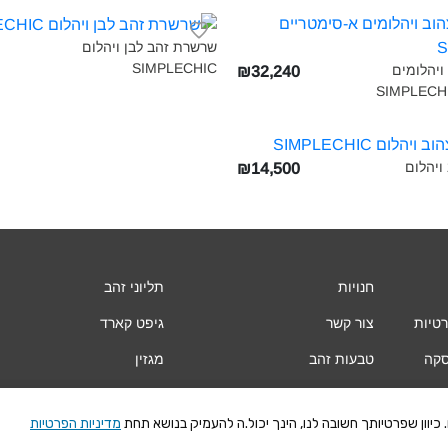
שרשרת זהב לבן ויהלום
SIMPLECHIC‎
ויהלומים
₪32,240
ויהלום
₪14,500
חנויות
תליוני זהב
רטיות
צור קשר
גיפט קארד
סקה
טבעות זהב
מגזין
עגילי זהב
Vogue
יוון שפרטיותך חשובה לנו, הינך יכול.ה להעמיק בנושא תחת
מדיניות הפרטיות
צמידי זהב