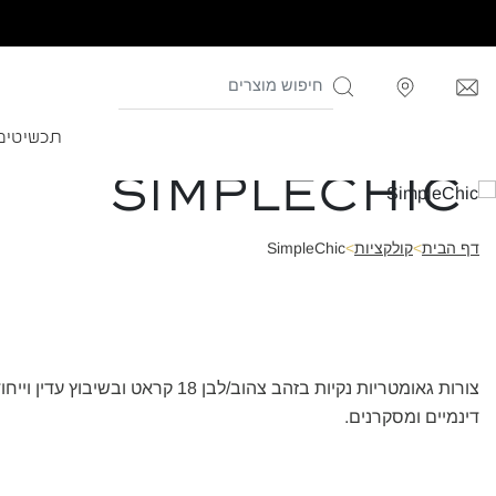
תכשיטים
SimpleChic
דף הבית
>
קולקציות
>
SimpleChic
צורות גאומטריות נקיות בזהב צה
דינמיים ומסקרנים.