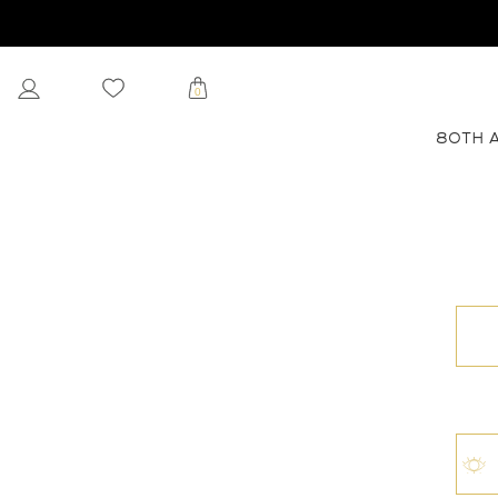
0
80TH 