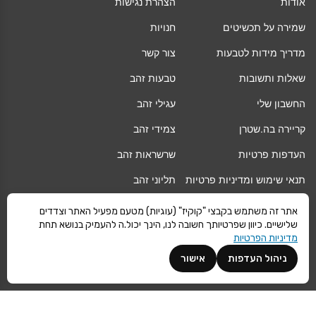
אודות
הצהרת נגישות
שמירה על תכשיטים
חנויות
מדריך מידות לטבעות
צור קשר
שאלות ותשובות
טבעות זהב
החשבון שלי
עגילי זהב
קריירה בה.שטרן
צמידי זהב
העדפות פרטיות
שרשראות זהב
תנאי שימוש ומדיניות פרטיות
תליוני זהב
החלפה/החזרה/ביטול עסקה
גיפט קארד
אתר זה משתמש בקבצי "קוקיז" (עוגיות) מטעם מפעיל האתר וצדדים
שלישיים. כיוון שפרטיותך חשובה לנו, הינך יכול.ה להעמיק בנושא תחת
אחריות
מגזין
מדיניות הפרטיות
משלוחים
Vogue
ניהול העדפות
אישור
קרא עוד
©
ה.שטרן
כל הזכויות שמורות 2021 |
מפת אתר