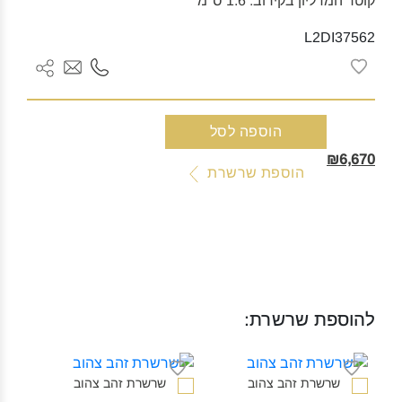
קוטר המדליון בקירוב: 1.6 ס"מ
L2DI37562
כמות
הוספה לסל
של
₪6,670
מדליון
הוספת שרשרת
זהב
צהוב
ויהלום
נחש
להוספת שרשרת:
שרשרת זהב צהוב‎
שרשרת זהב צהוב‎