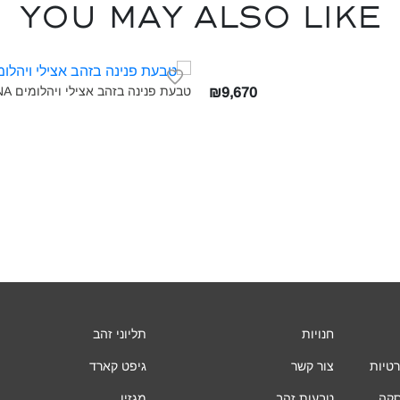
You may also like
טבעת פנינה בזהב אצילי ויהלומים LUNA‎
₪9,670
חנויות
תליוני זהב
רטיות
צור קשר
גיפט קארד
סקה
טבעות זהב
מגזין