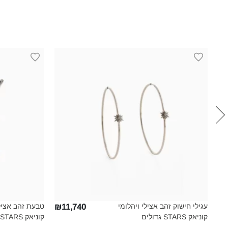
עגילי חישוק זהב אצילי ויהלומי
טבעת זהב אציל
₪11,740
₪1
קוניאק STARS גדולים‎
קוניאק STARS גדולה‎