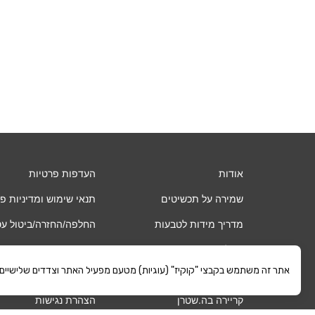
אודות
העדפות פרטיות
שמירה על תכשיטים
תנאי שימוש ומדיניות פ
מדריך מידות לטבעות
החלפה/החזרה/ביטול ע
שאלות ותשובות
אחריות
אתר זה משתמש בקבצי "קוקיז" (עוגיות) מטעם מפעיל האתר וצדדים שלישיים. כ
החשבון שלי
משלוחים
קריירה בה.שטרן
הצהרת נגישות