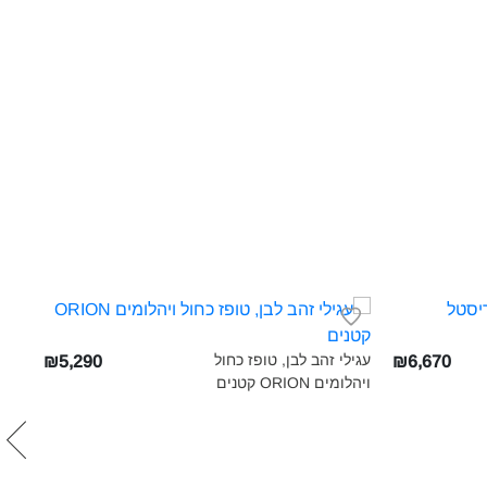
עגילי זהב לבן, טופז כחול
שרש
₪5,290
₪6,670
ויהלומים ORION קטנים‎
ויהלומים