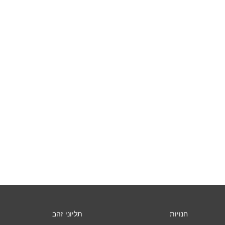
חנויות
תליוני זהב