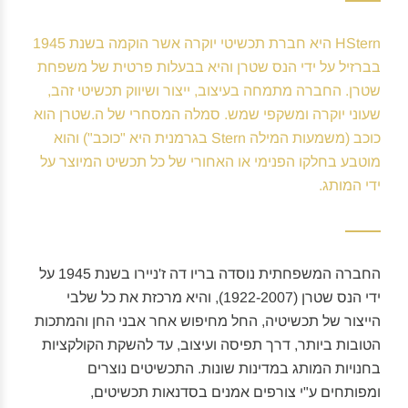
HStern היא חברת תכשיטי יוקרה אשר הוקמה בשנת 1945
בברזיל על ידי הנס שטרן והיא בבעלות פרטית של משפחת
שטרן. החברה מתמחה בעיצוב, ייצור ושיווק תכשיטי זהב,
שעוני יוקרה ומשקפי שמש. סמלה המסחרי של ה.שטרן הוא
כוכב (משמעות המילה Stern בגרמנית היא "כוכב") והוא
מוטבע בחלקו הפנימי או האחורי של כל תכשיט המיוצר על
ידי המותג.
החברה המשפחתית נוסדה בריו דה ז'ניירו בשנת 1945 על
ידי הנס שטרן (1922-2007), והיא מרכזת את כל שלבי
הייצור של תכשיטיה, החל מחיפוש אחר אבני החן והמתכות
הטובות ביותר, דרך תפיסה ועיצוב, עד להשקת הקולקציות
בחנויות המותג במדינות שונות. התכשיטים נוצרים
ומפותחים ע"י צורפים אמנים בסדנאות תכשיטים,