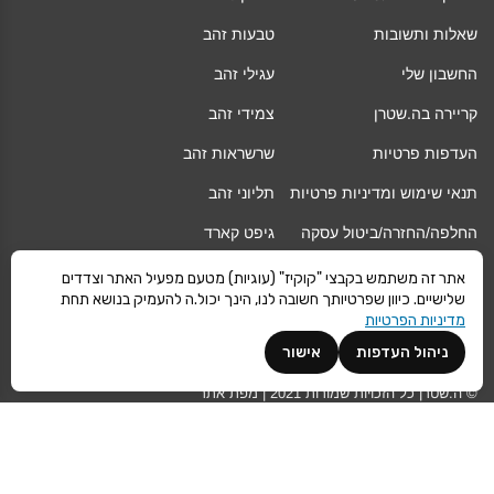
שאלות ותשובות
טבעות זהב
החשבון שלי
עגילי זהב
קריירה בה.שטרן
צמידי זהב
העדפות פרטיות
שרשראות זהב
תנאי שימוש ומדיניות פרטיות
תליוני זהב
החלפה/החזרה/ביטול עסקה
גיפט קארד
אחריות
מגזין
אתר זה משתמש בקבצי "קוקיז" (עוגיות) מטעם מפעיל האתר וצדדים
שלישיים. כיוון שפרטיותך חשובה לנו, הינך יכול.ה להעמיק בנושא תחת
משלוחים
Vogue
מדיניות הפרטיות
קרא עוד
ניהול העדפות
אישור
©
ה.שטרן
כל הזכויות שמורות 2021 |
מפת אתר