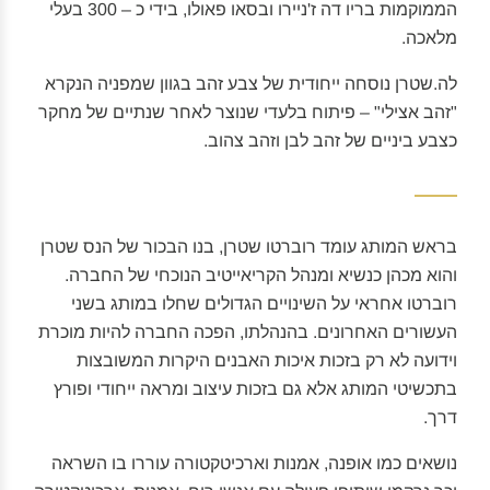
הממוקמות בריו דה ז'ניירו ובסאו פאולו, בידי כ – 300 בעלי
מלאכה.
לה.שטרן נוסחה ייחודית של צבע זהב בגוון שמפניה הנקרא
"זהב אצילי" – פיתוח בלעדי שנוצר לאחר שנתיים של מחקר
כצבע ביניים של זהב לבן וזהב צהוב.
בראש המותג עומד רוברטו שטרן, בנו הבכור של הנס שטרן
והוא מכהן כנשיא ומנהל הקריאייטיב הנוכחי של החברה.
רוברטו אחראי על השינויים הגדולים שחלו במותג בשני
העשורים האחרונים. בהנהלתו, הפכה החברה להיות מוכרת
וידועה לא רק בזכות איכות האבנים היקרות המשובצות
בתכשיטי המותג אלא גם בזכות עיצוב ומראה ייחודי ופורץ
דרך.
נושאים כמו אופנה, אמנות וארכיטקטורה עוררו בו השראה