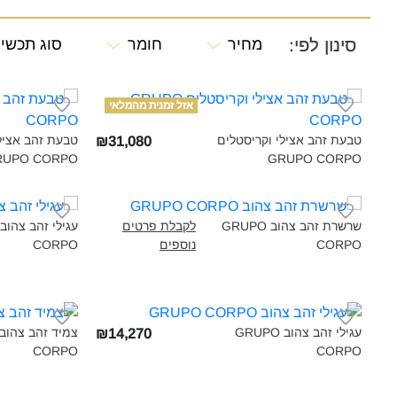
סינון לפי:
מחיר
חומר
סוג תכשי
אזל זמנית מהמלאי
טבעת זהב אצילי וקריסטלים
טבעת זהב אצילי
₪31,080
UPO CORPO‎
GRUPO CORPO‎
שרשרת זהב צהוב GRUPO
לקבלת פרטים
CORPO‎
נוספים
CORPO‎
עגילי זהב צהוב GRUPO
₪14,270
CORPO‎
CORPO‎