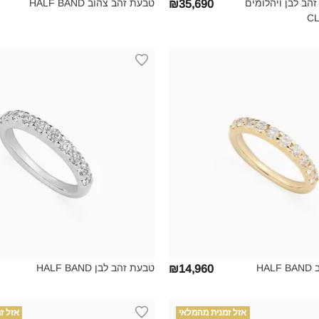
זהב לבן ויהלומים
טבעת זהב צהוב HALF BAND‎
₪35,690
CL
HA
טבעת זהב לבן HALF BAND‎
₪14,960
אזל זמנית מהמלאי
אזל ז