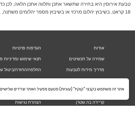
טבעת אירוסין היא בחירה שתשאר אתכן ותלווה אתכן הלאה, לכן כדא
18 קראט, בשיבוץ יהלום מרכזי או בשיבוץ מספר יהלומים משתנה, בזהב צהוב או זהב לבן. לפרטים על טבעות אירוסין
אודות
העדפות פרטיות
שמירה על תכשיטים
תנאי שימוש ומדיניות פ
מדריך מידות לטבעות
החלפה/החזרה/ביטול ע
שאלות ותשובות
אחריות
אתר זה משתמש בקבצי "קוקיז" (עוגיות) מטעם מפעיל האתר וצדדים שלישיים. כ
החשבון שלי
משלוחים
קריירה בה.שטרן
הצהרת נגישות
קרא עוד
©
ה.שטרן
כל הזכויות שמורות 2021 |
מפת אתר