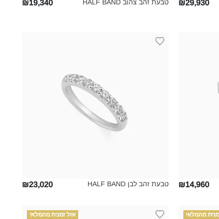
טבעת זהב צהוב HALF BAND‎
₪19,340
₪29,930
טבעת זהב לבן HALF BAND‎
₪23,020
₪14,960
מנית מהמלאי
אזל זמנית מהמלאי