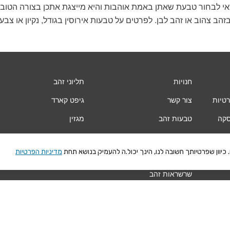
י לבחור טבעת שאתן באמת אוהבות והיא מייצגת אתכן בצורה הטובה (
בגודל, נקיון או צ
חנויות
תליוני זהב
רטיות
צור קשר
גיפט קארד
סקה
טבעות זהב
מגזין
עגילי זהב
Vogue
יוון שפרטיותך חשובה לנו, הינך יכול.ה להעמיק בנושא תחת
מדיניות הפרטיות
צמידי זהב
שרשראות זהב