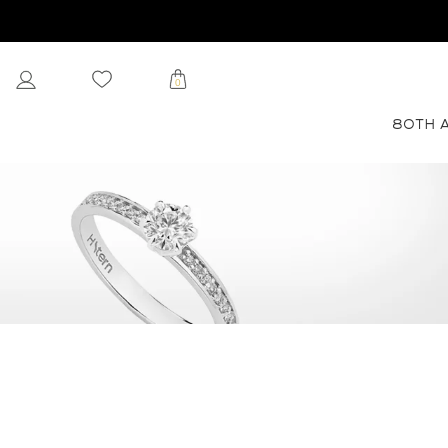
0
80TH 