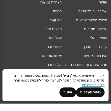
אודות
הצהרת נגישות
שמירה על תכשיטים
חנויות
מדריך מידות לטבעות
צור קשר
שאלות ותשובות
טבעות זהב
החשבון שלי
עגילי זהב
קריירה בה.שטרן
צמידי זהב
העדפות פרטיות
שרשראות זהב
תנאי שימוש ומדיניות פרטיות
תליוני זהב
החלפה/החזרה/ביטול עסקה
גיפט קארד
אתר זה משתמש בקבצי "קוקיז" (עוגיות) מטעם מפעיל האתר וצדדים
שלישיים. כיוון שפרטיותך חשובה לנו, הינך יכול.ה להעמיק בנושא תחת
אחריות
מגזין
מדיניות הפרטיות
משלוחים
Vogue
ניהול העדפות
אישור
קרא עוד
©
ה.שטרן
כל הזכויות שמורות 2021 |
מפת אתר