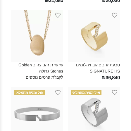
₪31,080
₪20,030
טבעת זהב צהוב ויהלומים
שרשרת זהב צהוב Golden
SIGNATURE HS‎
Stones גדולה‎
לקבלת פרטים נוספים
₪36,840
אזל זמנית מהמלאי
אזל זמנית מהמלאי