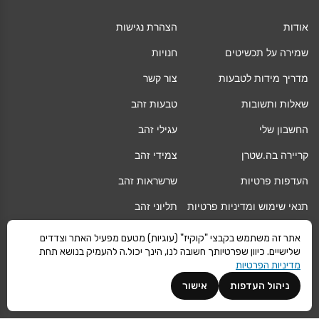
אודות
הצהרת נגישות
שמירה על תכשיטים
חנויות
מדריך מידות לטבעות
צור קשר
שאלות ותשובות
טבעות זהב
החשבון שלי
עגילי זהב
קריירה בה.שטרן
צמידי זהב
העדפות פרטיות
שרשראות זהב
תנאי שימוש ומדיניות פרטיות
תליוני זהב
החלפה/החזרה/ביטול עסקה
גיפט קארד
אתר זה משתמש בקבצי "קוקיז" (עוגיות) מטעם מפעיל האתר וצדדים
שלישיים. כיוון שפרטיותך חשובה לנו, הינך יכול.ה להעמיק בנושא תחת
אחריות
מגזין
מדיניות הפרטיות
משלוחים
Vogue
ניהול העדפות
אישור
קרא עוד