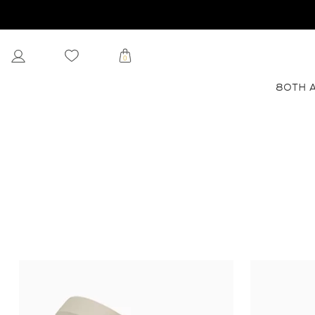
0
80TH 