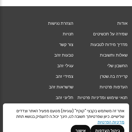
אודות
הצהרת נגישות
שמירה על תכשיטים
חנויות
מדריך מידות לטבעות
צור קשר
שאלות ותשובות
טבעות זהב
החשבון שלי
עגילי זהב
קריירה בה.שטרן
צמידי זהב
העדפות פרטיות
שרשראות זהב
תנאי שימוש ומדיניות פרטיות
תליוני זהב
החלפה/החזרה/ביטול עסקה
גיפט קארד
אתר זה משתמש בקבצי "קוקיז" (עוגיות) מטעם מפעיל האתר וצדדים
שלישיים. כיוון שפרטיותך חשובה לנו, הינך יכול.ה להעמיק בנושא תחת
אחריות
מגזין
מדיניות הפרטיות
משלוחים
Vogue
ניהול העדפות
אישור