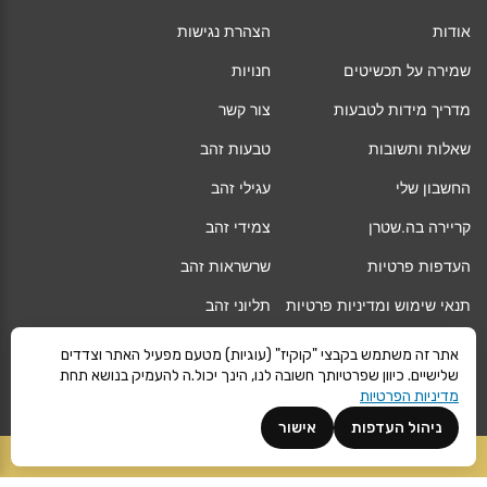
אודות
הצהרת נגישות
שמירה על תכשיטים
חנויות
מדריך מידות לטבעות
צור קשר
שאלות ותשובות
טבעות זהב
החשבון שלי
עגילי זהב
קריירה בה.שטרן
צמידי זהב
העדפות פרטיות
שרשראות זהב
תנאי שימוש ומדיניות פרטיות
תליוני זהב
החלפה/החזרה/ביטול עסקה
גיפט קארד
אתר זה משתמש בקבצי "קוקיז" (עוגיות) מטעם מפעיל האתר וצדדים
שלישיים. כיוון שפרטיותך חשובה לנו, הינך יכול.ה להעמיק בנושא תחת
אחריות
מגזין
מדיניות הפרטיות
משלוחים
Vogue
ניהול העדפות
אישור
קרא עוד
הוספה לסל