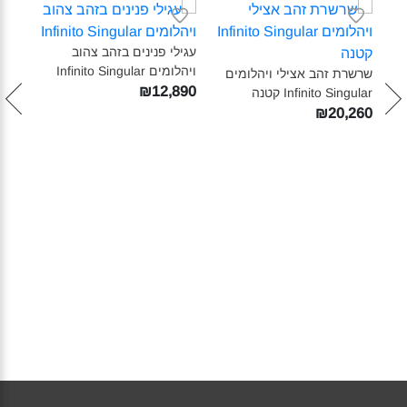
עגילי פנינים בזהב צהוב
ויהלומים Infinito Singular‎
שרשרת זהב אצילי ויהלומים
₪12,890
Infinito Singular קטנה‎
₪20,260
עגיל
ular‎
890