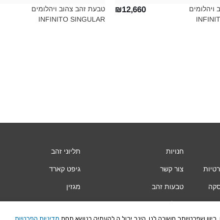
 ויהלומים
טבעת זהב צהוב ויהלומים
₪12,660
INFINITO SINGULAR‎
INFINI
חנויות
תליוני זהב
רטיות
צור קשר
גיפט קארד
סקה
טבעות זהב
מגזין
עגילי זהב
Vogue
יוון שפרטיותך חשובה לנו, הינך יכול.ה להעמיק בנושא תחת
מדיניות הפרטיות