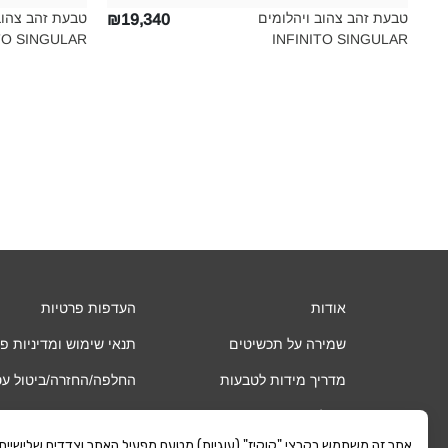
טבעת זהב צהוב ויהלומים
טבעת זהב צהוב
₪19,340
TO SINGULAR‎
INFINITO SINGULAR‎
אודות
העדפות פרטיות
שמירה על תכשיטים
תנאי שימוש ומדיניות פ
מדריך מידות לטבעות
החלפה/החזרה/ביטול ע
שאלות ותשובות
אחריות
אתר זה משתמש בקבצי "קוקיז" (עוגיות) מטעם מפעיל האתר וצדדים שלישיים. כ