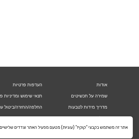
אודות
העדפות פרטיות
שמירה על תכשיטים
תנאי שימוש ומדיניות פ
מדריך מידות לטבעות
החלפה/החזרה/ביטול ע
שאלות ותשובות
אחריות
אתר זה משתמש בקבצי "קוקיז" (עוגיות) מטעם מפעיל האתר וצדדים שלישיים. כ
החשבון שלי
משלוחים