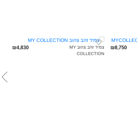
צמיד זהב צהוב MY
₪4,830
₪8,750
COLLECTION‎
טבעת
ON‎