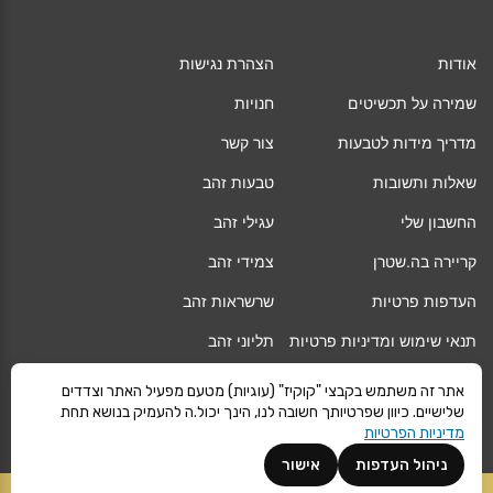
אודות
הצהרת נגישות
שמירה על תכשיטים
חנויות
מדריך מידות לטבעות
צור קשר
שאלות ותשובות
טבעות זהב
החשבון שלי
עגילי זהב
קריירה בה.שטרן
צמידי זהב
העדפות פרטיות
שרשראות זהב
תנאי שימוש ומדיניות פרטיות
תליוני זהב
החלפה/החזרה/ביטול עסקה
גיפט קארד
אתר זה משתמש בקבצי "קוקיז" (עוגיות) מטעם מפעיל האתר וצדדים
שלישיים. כיוון שפרטיותך חשובה לנו, הינך יכול.ה להעמיק בנושא תחת
אחריות
מגזין
מדיניות הפרטיות
משלוחים
Vogue
ניהול העדפות
אישור
קרא עוד