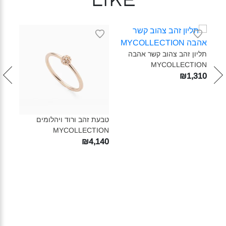
like
תליון זהב צהוב קשר אהבה
MYCOLLECTION‎
₪1,310
וב
טבעת זהב ורוד ויהלומים
טבעת
ON‎
MYCOLLECTION‎
MY
440
₪4,140