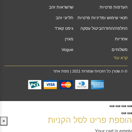
העדפות פרטיות
שרשראות זהב
תנאי שימוש ומדיניות פרטיות
תליוני זהב
החלפה/החזרה/ביטול עסקה
גיפט קארד
אחריות
מגזין
משלוחים
Vogue
קרא עוד
©
ה.שטרן
כל הזכויות שמורות 2021 |
מפת אתר
הוספת פריט לסל הקניות
×
Your cart is empty