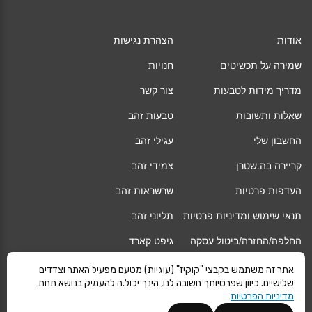
אודות
הצהרת נגישות
שמירה על תכשיטים
חנויות
מדריך מידות לטבעות
צור קשר
שאלות ותשובות
טבעות זהב
החשבון שלי
עגילי זהב
קריירה בה.שטרן
צמידי זהב
העדפות פרטיות
שרשראות זהב
תנאי שימוש ומדיניות פרטיות
תליוני זהב
החלפה/החזרה/ביטול עסקה
גיפט קארד
אחריות
מגזין
אתר זה משתמש בקבצי "קוקיז" (עוגיות) מטעם מפעיל האתר וצדדים
שלישיים. כיוון שפרטיותך חשובה לנו, הינך יכול.ה להעמיק בנושא תחת
משלוחים
Vogue
מדיניות הפרטיות
קרא עוד