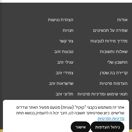
אודות
הצהרת נגישות
שמירה על תכשיטים
חנויות
מדריך מידות לטבעות
צור קשר
שאלות ותשובות
טבעות זהב
החשבון שלי
עגילי זהב
קריירה בה.שטרן
צמידי זהב
העדפות פרטיות
שרשראות זהב
תנאי שימוש ומדיניות פרטיות
תליוני זהב
החלפה/החזרה/ביטול עסקה
גיפט קארד
אתר זה משתמש בקבצי "קוקיז" (עוגיות) מטעם מפעיל האתר וצדדים
שלישיים. כיוון שפרטיותך חשובה לנו, הינך יכול.ה להעמיק בנושא תחת
אחריות
מגזין
מדיניות הפרטיות
משלוחים
Vogue
ניהול העדפות
אישור