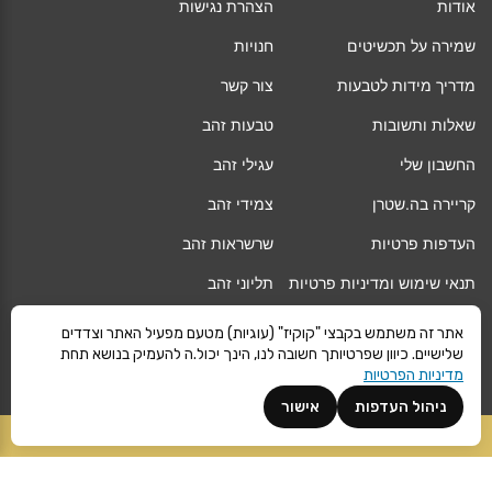
אודות
הצהרת נגישות
שמירה על תכשיטים
חנויות
מדריך מידות לטבעות
צור קשר
שאלות ותשובות
טבעות זהב
החשבון שלי
עגילי זהב
קריירה בה.שטרן
צמידי זהב
העדפות פרטיות
שרשראות זהב
תנאי שימוש ומדיניות פרטיות
תליוני זהב
החלפה/החזרה/ביטול עסקה
גיפט קארד
אתר זה משתמש בקבצי "קוקיז" (עוגיות) מטעם מפעיל האתר וצדדים
שלישיים. כיוון שפרטיותך חשובה לנו, הינך יכול.ה להעמיק בנושא תחת
אחריות
מגזין
מדיניות הפרטיות
משלוחים
Vogue
ניהול העדפות
אישור
קרא עוד
הוספה לסל
©
ה.שטרן
כל הזכויות שמורות 2021 |
מפת אתר