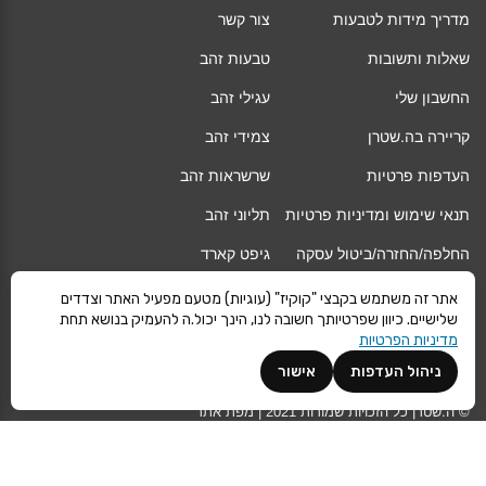
מדריך מידות לטבעות
צור קשר
שאלות ותשובות
טבעות זהב
החשבון שלי
עגילי זהב
קריירה בה.שטרן
צמידי זהב
העדפות פרטיות
שרשראות זהב
תנאי שימוש ומדיניות פרטיות
תליוני זהב
החלפה/החזרה/ביטול עסקה
גיפט קארד
אחריות
מגזין
אתר זה משתמש בקבצי "קוקיז" (עוגיות) מטעם מפעיל האתר וצדדים
שלישיים. כיוון שפרטיותך חשובה לנו, הינך יכול.ה להעמיק בנושא תחת
משלוחים
Vogue
מדיניות הפרטיות
קרא עוד
ניהול העדפות
אישור
©
ה.שטרן
כל הזכויות שמורות 2021 |
מפת אתר