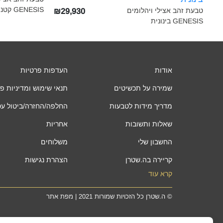
GENESIS קטנה‎
טבעת זהב אצילי ויהלומים
₪29,930
GENESIS בינונית‎
אודות
העדפות פרטיות
שמירה על תכשיטים
תנאי שימוש ומדיניות פ
מדריך מידות לטבעות
החלפה/החזרה/ביטול ע
שאלות ותשובות
אחריות
החשבון שלי
משלוחים
קריירה בה.שטרן
הצהרת נגישות
קרא עוד
©
ה.שטרן
כל הזכויות שמורות 2021 |
מפת אתר