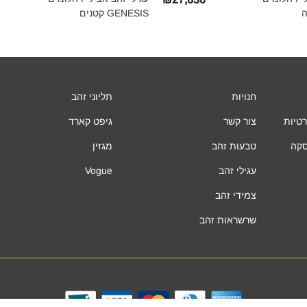
GENESIS קטנים‎
חנויות
תליוני זהב
רטיות
צור קשר
גיפט קארד
סקה
טבעות זהב
מגזין
עגילי זהב
Vogue
צמידי זהב
שרשראות זהב