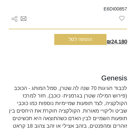
E6DI00857
כמות
הוספה לסל
₪24,180
של
עגילי
זהב
אצילי
ויהלומים
Genesis
GENESIS
קטנים
לכבוד חגיגות 70 שנה לה.שטרן, סמל המותג - הכוכב
(פירוש המילה שטרן בגרמנית- כוכב), חזר למרכז
הקולקציה, לצד תופעות שמיימיות נוספות כמו כוכבי
שביט וליקויי מאורות. הקולקציה חוקרת את היחסים בין
תופעות השמיים לבין האדם כשהתוצאה היא תכשיטים
זוהרים ומהפנטים, בזהב אצילי או זהב צהוב 18 קראט