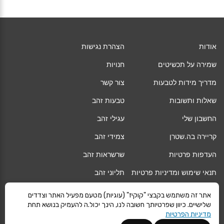
אודות
הצהרת נגישות
שמירה על תכשיטים
חנויות
מדריך מידות לטבעות
צור קשר
שאלות ותשובות
טבעות זהב
החשבון שלי
עגילי זהב
קריירה בה.שטרן
צמידי זהב
העדפות פרטיות
שרשראות זהב
תנאי שימוש ומדיניות פרטיות
תליוני זהב
החלפה/החזרה/ביטול עסקה
גיפט קארד
אתר זה משתמש בקבצי "קוקיז" (עוגיות) מטעם מפעיל האתר וצדדים
שלישיים. כיוון שפרטיותך חשובה לנו, הינך יכול.ה להעמיק בנושא תחת
אחריות
מגזין
מדיניות הפרטיות