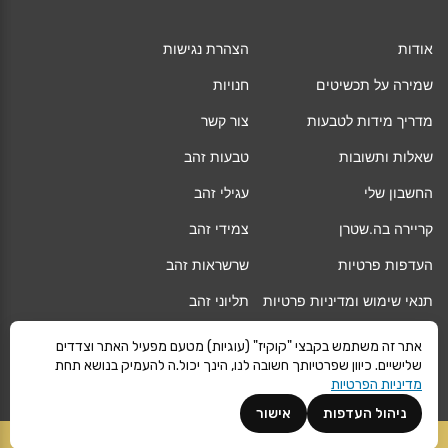
אודות
הצהרת נגישות
שמירה על תכשיטים
חנויות
מדריך מידות לטבעות
צור קשר
שאלות ותשובות
טבעות זהב
החשבון שלי
עגילי זהב
קריירה בה.שטרן
צמידי זהב
העדפות פרטיות
שרשראות זהב
תנאי שימוש ומדיניות פרטיות
תליוני זהב
החלפה/החזרה/ביטול עסקה
גיפט קארד
אתר זה משתמש בקבצי "קוקיז" (עוגיות) מטעם מפעיל האתר וצדדים
שלישיים. כיוון שפרטיותך חשובה לנו, הינך יכול.ה להעמיק בנושא תחת
אחריות
מגזין
מדיניות הפרטיות
משלוחים
Vogue
ניהול העדפות
אישור
קרא עוד
הוספה לסל