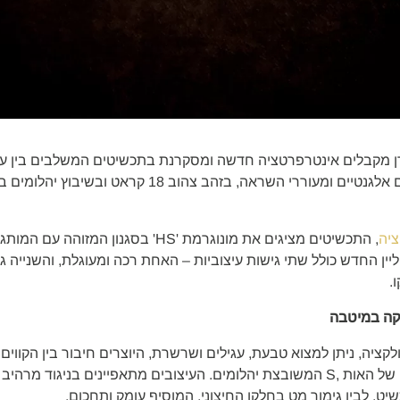
עדינות האות S, בעיצובים אלגנטיים ומעוררי השראה, בזהב צה
ציה
, התכשיטים מציגים את מונוגרמת 'HS' בסגנון המ
ין החדש כולל שתי גישות עיצוביות – האחת רכה ומעוגלת, והשנייה גי
.
יקה במיטבה
לבין הקימורים המעודנים של האות ,S המשובצת יהלומים. העיצובים מתאפיינים בני
ט, לבין גימור מט בחלקו החיצוני, המוסיף עומק ותחכום.