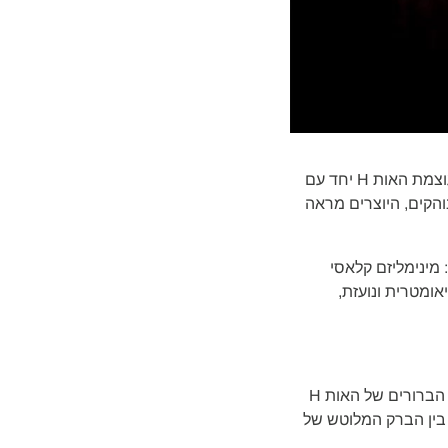
ראשי התיבות של ה.שטרן מקבלים אינטרפרטציה חדשה ומסקרנת בתכשיטים המשלבים בין עוצמת האות H יחד עם
וב 18 קראט ובשיבוץ יהלומים בוהקים, היוצרים מראה
זוהה עם המותג: מינימליזם קלאסי
אומטרית ונועזת,
בגרסה המעוגלת של הקולקציה, ניתן למצוא טבעת, עגילים ושרשרת, היוצרים חיבור בין הקווים הברורים של האות H
גוד מרהיב בין הברק המלוטש של