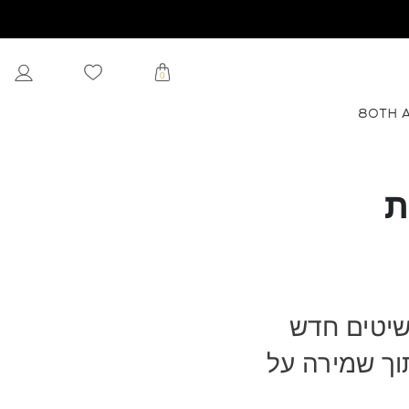
0
80TH 
וית
 ליין תכשיטים חדש
וך שמירה על