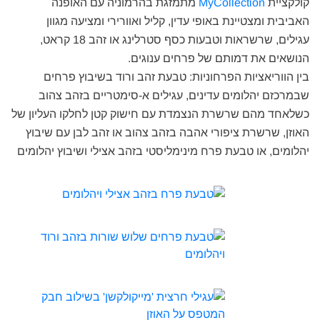
קולקציית
MyCollection
מתמזגת בהרמוניה עם האופנה
האביבית ומצטיינת באופי עדין, קליל ואוורירי ומציעה מגוון
עגילים, שרשראות וטבעות כסף סטרלינג או זהב 18 קראט,
הנושאים את דמותם של פרחים ענוגים.
בין הווריאציות הפרחוניות: טבעת זהב ורוד בשיבוץ פרחים
שבמרכזם יהלומים עדינים, עגילים א-סימטריים בזהב צהוב
כשלאחד מהם שרשרת הנצמדת עם חישוק קטן לחלקו העליון של
האוזן, שרשרת ציפורי אהבה בזהב צהוב או זהב לבן עם שיבוץ
יהלומים, או טבעת פרח מינימליסטי בזהב אצילי ושיבוץ יהלומים