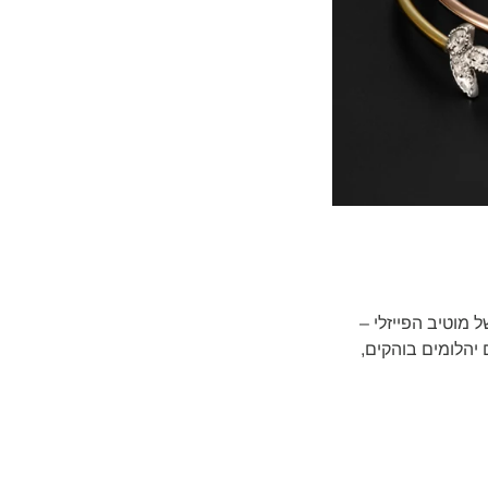
של מוטיב הפייזלי –
יטים בזהב צהוב 18 קראט, משובצים יהלומים בוהקים,