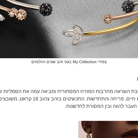
צמידי My Collection בגוני זהב שונים ויהלומים
יית Paisley שואבת השראה מתרבות המזרח המסתורית ומביאה עמה את הסמליות 
דמעה עדינה המשקפת חיים, פריחה והתחדשות. התכש
 העבר להווה ובין המסורת לחדשנות.