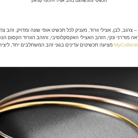
תכשיטי GENESIS בזהב אצילי ויהלומי קוניאק
 – צהוב, לבן, אצילי וורוד, מעניק לכל תכשיט אופי שונה ומדויק. זהב צ
 מודרני ונקי, הזהב האצילי האקסקלוסיבי, והזהב הוורוד הקסום הנו
MyCollecti
מציעה תכשיטים עדינים בגוני זהב המשתלבים יחד, ליצי