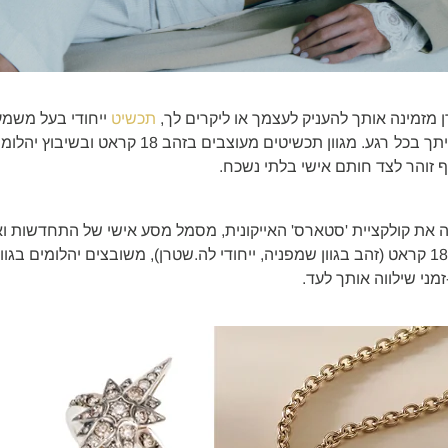
מזמינה אותך להעניק לעצמך או ליקרים לך,
תכשיט
ייחודי בעל משמע
ואלגנטיות, שתישאר איתך בכל רגע. מגוון תכשיטים מעוצבי
ף זוהר לצד חותם אישי בלתי נשכח.
ה את קולקציית 'סטארס' האייקונית, מסמל מסע אישי של התחדשות וא
מהפנטים בזהב אצילי 18 קראט (זהב בגוון שמפניה, ייחודי לה.שטרן), משובצים יהלומים 
מני שילווה אותך לעד.