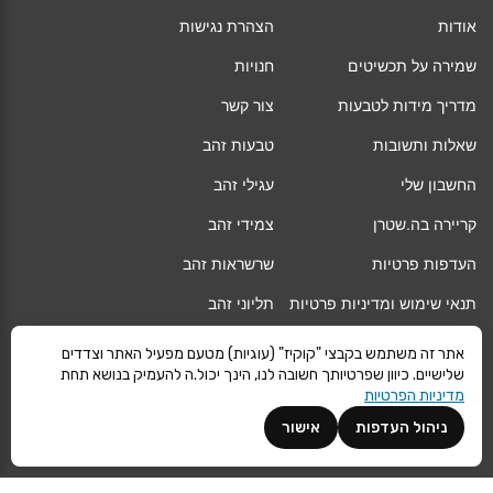
אודות
הצהרת נגישות
שמירה על תכשיטים
חנויות
מדריך מידות לטבעות
צור קשר
שאלות ותשובות
טבעות זהב
החשבון שלי
עגילי זהב
קריירה בה.שטרן
צמידי זהב
העדפות פרטיות
שרשראות זהב
תנאי שימוש ומדיניות פרטיות
תליוני זהב
החלפה/החזרה/ביטול עסקה
גיפט קארד
אתר זה משתמש בקבצי "קוקיז" (עוגיות) מטעם מפעיל האתר וצדדים
שלישיים. כיוון שפרטיותך חשובה לנו, הינך יכול.ה להעמיק בנושא תחת
אחריות
מגזין
מדיניות הפרטיות
משלוחים
Vogue
ניהול העדפות
אישור
קרא עוד