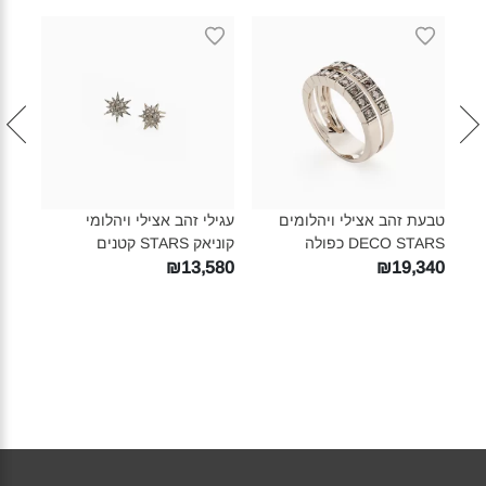
סוגר
טבעת זהב אצילי ויהלומים
עגילי זהב אצילי ויהלומי
עגיל
DECO STARS כפולה‎
קוניאק STARS קטנים‎
קוניאק
480
₪13,580
₪19,340