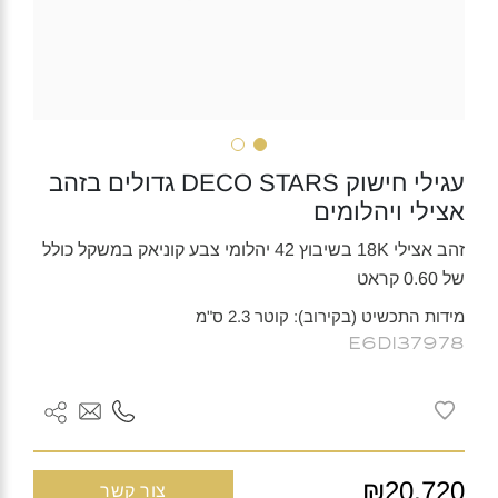
עגילי חישוק DECO STARS גדולים בזהב
אצילי ויהלומים
זהב אצילי 18K בשיבוץ 42 יהלומי צבע קוניאק במשקל כולל
של 0.60 קראט
מידות התכשיט (בקירוב): קוטר 2.3 ס"מ
E6DI37978
₪20,720
צור קשר