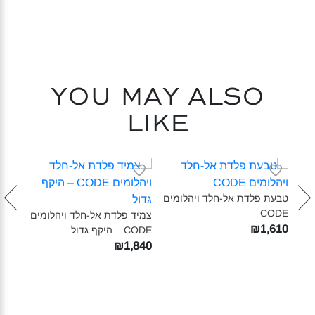
You may also
like
טבעת פלדת אל-חלד ויהלומים
CODE‎
ם
צמיד פלדת אל-חלד ויהלומים
טבעת
₪1,610
CODE – היקף גדול‎
CODE – מידו
610
₪1,840