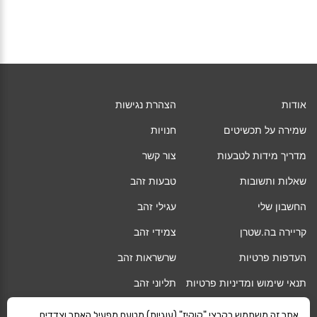
אודות
הצהרת נגישות
שמירה על תכשיטים
חנויות
מדריך מידות לטבעות
צור קשר
שאלות ותשובות
טבעות זהב
החשבון שלי
עגילי זהב
קריירה בה.שטרן
צמידי זהב
העדפות פרטיות
שרשראות זהב
תנאי שימוש ומדיניות פרטיות
תליוני זהב
החלפה/החזרה/ביטול עסקה
גיפט קארד
אתר זה משתמש בקבצי "קוקיז" (עוגיות) מטעם מפעיל האתר וצדדים