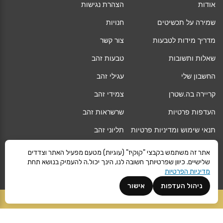
אודות
הצהרת נגישות
שמירה על תכשיטים
חנויות
מדריך מידות לטבעות
צור קשר
שאלות ותשובות
טבעות זהב
החשבון שלי
עגילי זהב
קריירה בה.שטרן
צמידי זהב
העדפות פרטיות
שרשראות זהב
תנאי שימוש ומדיניות פרטיות
תליוני זהב
החלפה/החזרה/ביטול עסקה
גיפט קארד
אתר זה משתמש בקבצי "קוקיז" (עוגיות) מטעם מפעיל האתר וצדדים
שלישיים. כיוון שפרטיותך חשובה לנו, הינך יכול.ה להעמיק בנושא תחת
אחריות
מגזין
מדיניות הפרטיות
משלוחים
Vogue
ניהול העדפות
אישור
קרא עוד
הוספה לסל
©
ה.שטרן
כל הזכויות שמורות 2021 |
מפת אתר