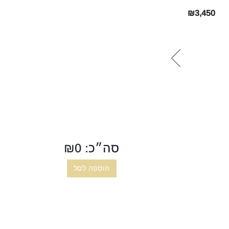
₪3,450
סה״כ: ₪
0
שרשרת זהב צהוב‎
₪3,330
הוספה לסל