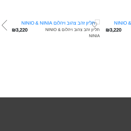
תליון זהב צהוב ויהלום NINIO &
₪3,220
₪3,220
NIA‎
NINIA‎