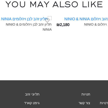
You may also like
תליון זהב צהוב ויהלום NINIO &
תליון זהב לבן ויהלומים NINIO &
₪2,180
NINIA‎
חנויות
תליוני זהב
רטיות
צור קשר
גיפט קארד