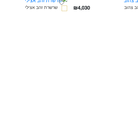
 צהוב‎
שרשרת זהב אצילי‎
₪4,030