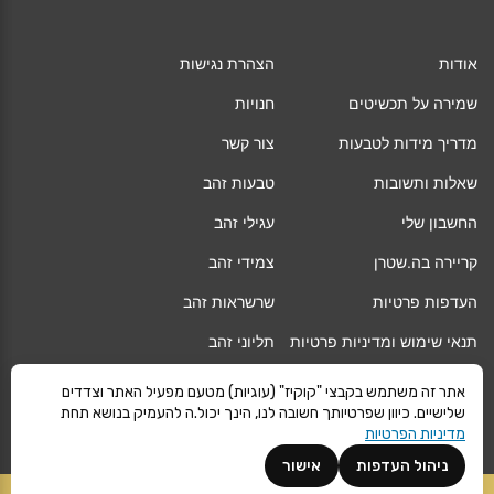
אודות
הצהרת נגישות
שמירה על תכשיטים
חנויות
מדריך מידות לטבעות
צור קשר
שאלות ותשובות
טבעות זהב
החשבון שלי
עגילי זהב
קריירה בה.שטרן
צמידי זהב
העדפות פרטיות
שרשראות זהב
תנאי שימוש ומדיניות פרטיות
תליוני זהב
החלפה/החזרה/ביטול עסקה
גיפט קארד
אתר זה משתמש בקבצי "קוקיז" (עוגיות) מטעם מפעיל האתר וצדדים
שלישיים. כיוון שפרטיותך חשובה לנו, הינך יכול.ה להעמיק בנושא תחת
אחריות
מגזין
מדיניות הפרטיות
משלוחים
Vogue
ניהול העדפות
אישור
קרא עוד