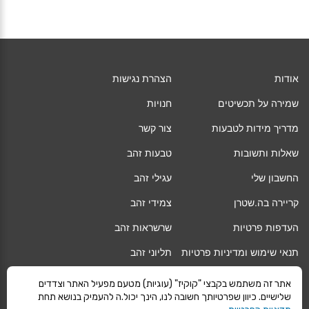
אודות
הצהרת נגישות
שמירה על תכשיטים
חנויות
מדריך מידות לטבעות
צור קשר
שאלות ותשובות
טבעות זהב
החשבון שלי
עגילי זהב
קריירה בה.שטרן
צמידי זהב
העדפות פרטיות
שרשראות זהב
תנאי שימוש ומדיניות פרטיות
תליוני זהב
החלפה/החזרה/ביטול עסקה
גיפט קארד
אתר זה משתמש בקבצי "קוקיז" (עוגיות) מטעם מפעיל האתר וצדדים
שלישיים. כיוון שפרטיותך חשובה לנו, הינך יכול.ה להעמיק בנושא תחת
אחריות
מגזין