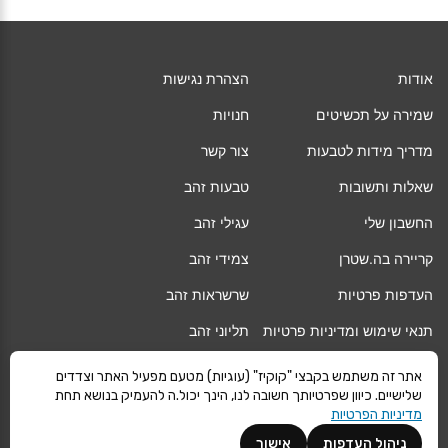
אודות
הצהרת נגישות
שמירה על תכשיטים
חנויות
מדריך מידות לטבעות
צור קשר
שאלות ותשובות
טבעות זהב
החשבון שלי
עגילי זהב
קריירה בה.שטרן
צמידי זהב
העדפות פרטיות
שרשראות זהב
תנאי שימוש ומדיניות פרטיות
תליוני זהב
החלפה/החזרה/ביטול עסקה
גיפט קארד
אתר זה משתמש בקבצי "קוקיז" (עוגיות) מטעם מפעיל האתר וצדדים
שלישיים. כיוון שפרטיותך חשובה לנו, הינך יכול.ה להעמיק בנושא תחת
אחריות
מגזין
מדיניות הפרטיות
משלוחים
Vogue
ניהול העדפות
אישור