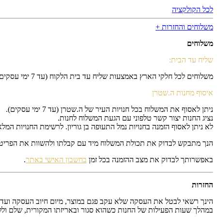
לכל הקולקציה
משלוחים והחזרות +
משלוחים
שליח עד הבית:
משלוחים לכל חלקי הארץ באמצעות שליח עד בית הלקוח (עד 7 ימי עסקים).
איסוף מחנות ה.שטרן
ניתן לאסוף את המשלוח בכל חנויות העיר של ה.שטרן (עד 7 ימי עסקים).
נציג החנות יצור קשר טלפוני עם הגעת המשלוח לחנות.
לא ניתן לאסוף הזמנה בחנויות נמל התעופה בן גוריון. לרשימת החנויות המל
הנך מתבקש לבדוק את תכולת המשלוח מיד עם קבלתו ולהשוות את הפריטים
באפשרותך לבדוק את מצב ההזמנה בכל זמן
בחשבון האישי באתר
.
החזרות
הינך רשאי לבטל את העסקה שלא עקב פגם במוצר, מיום חיוב העסקה ועד 
במהלך שעות הפעילות של החנות כשהוא סגור ובאריזתו המקורית, שלם וללא כ