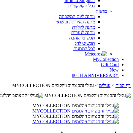
Infinito Singular
לכל
הקולקציות
מתנות
מתנה
ליום
המשפחה
מתנה
לאירוסין
ונישואין
מתנה
ליולדת
מתנה
לנערות
תכשיטי
אהבה
תכשיט
לחג
לכל
המתנות
MyCollection
Gift Card
New
80TH ANNIVERSARY
דף הבית
>
עגילים
>
עגילי זהב צהוב ויהלומים MYCOLLECTION