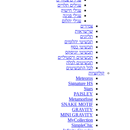
עגילים
תלויים
עגילי
חישוק
עגילי
פנינה
עגילי
יהלום
צמידים
שרשראות
תליונים
תכשיטי
יהלומים
תכשיטי
כסף
תכשיטי
יוניסקס
תכשיטים
ורסטיליים
תכשיטים
לכלה
לכל
התכשיטים
קולקציות
Meteoros
Signature HS
Stars
PAISLEY
Metamorfose
SNAKE MOTIF
GRAVITY
MINI GRAVITY
MyCollection
SimpleChic