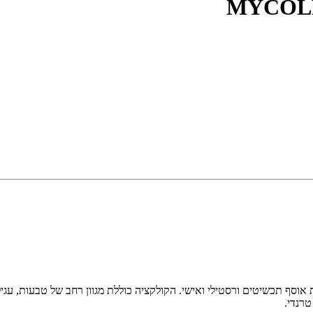
'ואלית של ה.שטרן, MyCollection, מאפשרת יצירת אוסף תכשיטים ורסטילי ואישי. הקולקציה כוללת מגו
טרנדי.