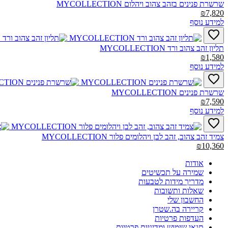
שרשרת פנינים בזהב צהוב ויהלום MYCOLLECTION‎
₪7,820
למידע נוסף
תליון זהב צהוב ורד MYCOLLECTION‎
₪1,580
למידע נוסף
שרשרת פנינים MYCOLLECTION‎
₪7,590
למידע נוסף
צמיד זהב צהוב, זהב לבן ויהלומים פלור MYCOLLECTION‎
₪10,360
אודות
שמירה על תכשיטים
מדריך מידות לטבעות
שאלות ותשובות
החשבון שלי
קריירה בה.שטרן
העדפות פרטיות
תנאי שימוש ומדיניות פרטיות