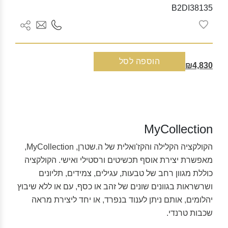
B2DI38135
כמות
הוספה לסל
₪4,830
של
צמיד
זהב
צהוב
MY
MyCollection
COLLECTION
הקולקציה הקלילה והקז'ואלית של ה.שטרן, MyCollection,
מאפשרת יצירת אוסף תכשיטים ורסטילי ואישי. הקולקציה
כוללת מגוון רחב של טבעות, עגילים, צמידים, תליונים
ושרשראות בגוונים שונים של זהב או כסף, עם או ללא שיבוץ
יהלומים, אותם ניתן לענוד בנפרד, או יחד ליצירת מראה
שכבות טרנדי.