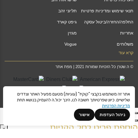
תנאי שימוש ומדיניות פרטיות
תליוני זהב
החלפה/החזרה/ביטול עסקה
גיפט קארד
אחריות
מגזין
משלוחים
Vogue
קרא עוד
©
ה.שטרן
כל הזכויות שמורות 2021 |
מפת אתר
אתר זה משתמש בקבצי "קוקיז" (עוגיות) מטעם מפעיל האתר וצדדים
שלישיים. כיוון שפרטיותך חשובה לנו, הינך יכול.ה להעמיק בנושא תחת
מדיניות הפרטיות
ניהול העדפות
אישור
הוספת פריט לסל הקניות
×