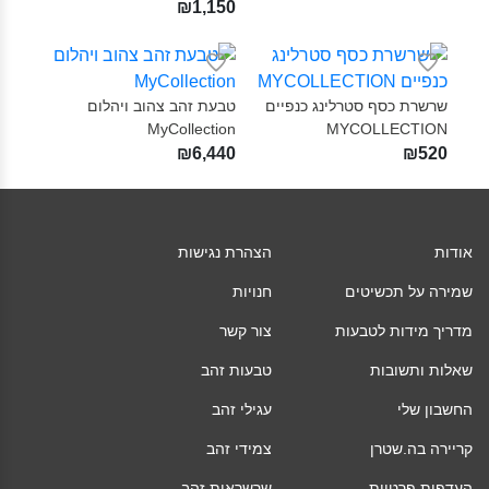
₪1,150
שרשרת כסף סטרלינג כנפיים
טבעת זהב צהוב ויהלום
MyCollection‎
MYCOLLECTION‎
₪6,440
₪520
אודות
הצהרת נגישות
שמירה על תכשיטים
חנויות
מדריך מידות לטבעות
צור קשר
שאלות ותשובות
טבעות זהב
החשבון שלי
עגילי זהב
קריירה בה.שטרן
צמידי זהב
העדפות פרטיות
שרשראות זהב