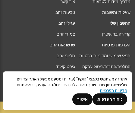
מדריך מידות לטבעות
צור קשר
שאלות ותשובות
טבעות זהב
החשבון שלי
עגילי זהב
קריירה בה.שטרן
צמידי זהב
העדפות פרטיות
שרשראות זהב
תנאי שימוש ומדיניות פרטיות
תליוני זהב
החלפה/החזרה/ביטול עסקה
גיפט קארד
אחריות
מגזין
אתר זה משתמש בקבצי "קוקיז" (עוגיות) מטעם מפעיל האתר וצדדים
שלישיים. כיוון שפרטיותך חשובה לנו, הינך יכול.ה להעמיק בנושא תחת
משלוחים
Vogue
מדיניות הפרטיות
קרא עוד
ניהול העדפות
אישור
הוספה לסל
©
ה.שטרן
כל הזכויות שמורות 2021 |
מפת אתר