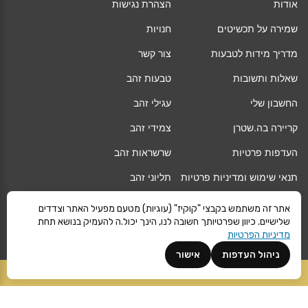
אודות
הצהרת נגישות
שמירה על תכשיטים
חנויות
מדריך מידות לטבעות
צור קשר
שאלות ותשובות
טבעות זהב
החשבון שלי
עגילי זהב
קריירה בה.שטרן
צמידי זהב
העדפות פרטיות
שרשראות זהב
תנאי שימוש ומדיניות פרטיות
תליוני זהב
החלפה/החזרה/ביטול עסקה
גיפט קארד
אתר זה משתמש בקבצי "קוקיז" (עוגיות) מטעם מפעיל האתר וצדדים
שלישיים. כיוון שפרטיותך חשובה לנו, הינך יכול.ה להעמיק בנושא תחת
אחריות
מגזין
מדיניות הפרטיות
משלוחים
Vogue
ניהול העדפות
אישור
קרא עוד
הוספה לסל
©
ה.שטרן
כל הזכויות שמורות 2021 |
מפת אתר