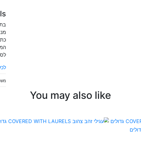
ls
בתר
מנצ
כתר
המש
לסמ
לכל
משל
You may also like