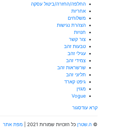
החלפה/החזרה/ביטול עסקה
אחריות
משלוחים
הצהרת נגישות
חנויות
צור קשר
טבעות זהב
עגילי זהב
צמידי זהב
שרשראות זהב
תליוני זהב
גיפט קארד
מגזין
Vogue
קרא עוד
סגור
©
ה.שטרן
כל הזכויות שמורות 2021 |
מפת אתר