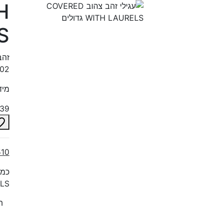
H
LS
0.02 ק
מידות
439
510
RELS
ה