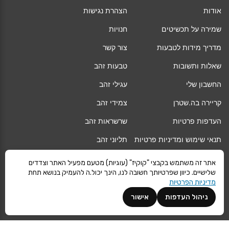
אודות
הצהרת נגישות
שמירה על תכשיטים
חנויות
מדריך מידות לטבעות
צור קשר
שאלות ותשובות
טבעות זהב
החשבון שלי
עגילי זהב
קריירה בה.שטרן
צמידי זהב
העדפות פרטיות
שרשראות זהב
תנאי שימוש ומדיניות פרטיות
תליוני זהב
החלפה/החזרה/ביטול עסקה
גיפט קארד
אתר זה משתמש בקבצי "קוקיז" (עוגיות) מטעם מפעיל האתר וצדדים
שלישיים. כיוון שפרטיותך חשובה לנו, הינך יכול.ה להעמיק בנושא תחת
אחריות
מגזין
מדיניות הפרטיות
משלוחים
Vogue
ניהול העדפות
אישור
קרא עוד