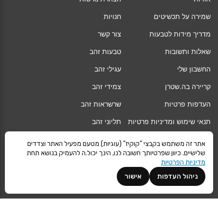
שמירה על תכשיטים
חנויות
מדריך מידות לטבעות
צור קשר
שאלות ותשובות
טבעות זהב
החשבון שלי
עגילי זהב
קריירה בה.שטרן
צמידי זהב
העדפות פרטיות
שרשראות זהב
תנאי שימוש ומדיניות פרטיות
תליוני זהב
החלפה/החזרה/ביטול עסקה
גיפט קארד
אתר זה משתמש בקבצי "קוקיז" (עוגיות) מטעם מפעיל האתר וצדדים
שלישיים. כיוון שפרטיותך חשובה לנו, הינך יכול.ה להעמיק בנושא תחת
אחריות
מגזין
מדיניות הפרטיות
משלוחים
Vogue
ניהול העדפות
אישור
קרא עוד
©
ה.שטרן
כל הזכויות שמורות 2021 |
מפת אתר